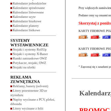
Kalendarze jednodzielne
Kalendarze spiralowane
Przy większych zamówieni
Kalendarze listwowane
Podane ceny są cenami ne
Kalendarze szyte
Kalendarze biurkowe
Skorzystaj z poniż
Kalendarze planery
Kalendarze listkowe
KARTY FIRMOWE PO
SYSTEMY
WYSTAWIENNICZE
KARTY FIRMOWE PI
Stojaki i systemy RollUp
Stojaki i systemy X-Baner
Ramki zatrzaskowe OWZ
Potykacze, stojaki, OWZ
*
Zapoznaj się z zasadami 
Stojaki na ulotki
REKLAMA
ZEWNĘTRZNA
Reklamy, banery (solvent)
Litery przestrzenne 3D ze
Kalendarzy
styroduru
Napisy wycinane z PCV, pleksi,
dibondu
Litery wycinane z folii
PROMOCJ