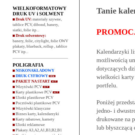
WIELKOFORMATOWY
Tanie kal
DRUK UV i SOLWENT
Druk UV:
materiały szywne,
tablice PCV, dibond, banery,
PROMOCJ
siatki, folie itp...
Druk solwentowy:
banery, folie, citylight,
folie OWV
plakaty, blueback, rollup
, tablice
Kalendarzyki l
PCV itp...
możliwością umi
POLIGRAFIA
dotyczących dzi
NISKONAKŁADOWY
DRUK CYFROWY
wielkości kart
PAKIET NA START
portfelu.
Wizytówki PCV
Karty plastikowe PCV
Ulotki plastikowe PCV
Poniżej przeds
Pocztówki plastikowe PCV
Wizytówki klasyczne
jedno- i dwust
Biznes karty, kalendarzyki
drukowane na pa
Karty rabatowe, karnety
Ulotki reklamowe
lub błyszczącą
Plakaty A3,A2,A1,B3,B2,B1