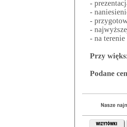
- prezentac
- naniesien
- przygoto
- najwyższ
- na teren
Przy więks
Podane cen