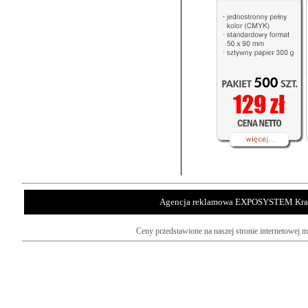
Agencja reklamowa EXPOSYSTEM Kraków 
Ceny przedstawione na naszej stronie internetowej 
druk uv kraków, druk na pcv kraków, druk na dibondzie kraków, druk na pleksi kraków,
reklama zewnętrzna kraków, stojaki rollup kraków, tablice reklamowe krak
montaż reklam kraków, montaż banerów kraków, montaż tablic kraków, montaż kasetonów kraków, oklejanie