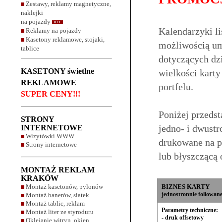
Zestawy, reklamy magnetyczne,
naklejki
na pojazdy
Kalendarzyki l
Reklamy na pojazdy
Kasetony reklamowe, stojaki,
możliwością umi
tablice
dotyczących dzi
KASETONY świetlne
wielkości kart
REKLAMOWE
portfelu.
SUPER CENY!!!
Poniżej przeds
STRONY
jedno- i dwust
INTERNETOWE
Wizytówki WWW
drukowane na pa
Strony internetowe
lub błyszczącą
MONTAŻ REKLAM
KRAKÓW
Montaż kasetonów, pylonów
BIZNES KARTY
jednostronnie foliowan
Montaż banerów, siatek
Montaż tablic, reklam
Parametry techniczne:
Montaż liter ze styroduru
-
druk offsetowy
Oklejanie witryn, okien