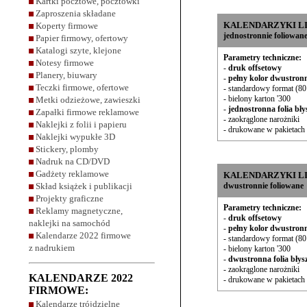
Kartki pocztowe, pocztówki
Zaproszenia składane
KALENDARZYKI L
Koperty firmowe
jednostronnie foliowan
Papier firmowy, ofertowy
Katalogi szyte, klejone
Parametry techniczne:
Notesy firmowe
-
druk offsetowy
Planery, biuwary
-
pełny kolor dwustron
Teczki firmowe, ofertowe
- standardowy format (8
- bielony karton '300
Metki odzieżowe, zawieszki
-
jednostronna folia bły
Zapałki firmowe reklamowe
- zaokrąglone narożniki
Naklejki z folii i papieru
- drukowane w pakietach 
Naklejki wypukłe 3D
Stickery, plomby
Nadruk na CD/DVD
Gadżety reklamowe
KALENDARZYKI L
Skład książek i publikacji
dwustronnie foliowane
Projekty graficzne
Parametry techniczne:
Reklamy magnetyczne,
-
druk offsetowy
naklejki na samochód
-
pełny kolor dwustron
Kalendarze 2022 firmowe
- standardowy format (8
z nadrukiem
- bielony karton '300
-
dwustronna folia błys
- zaokrąglone narożniki
KALENDARZE 2022
- drukowane w pakietach 
FIRMOWE:
Kalendarze trójdzielne