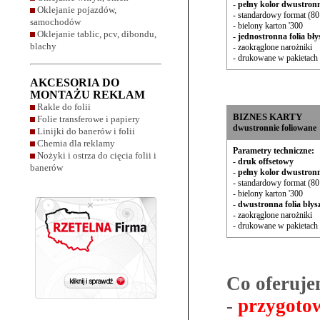
-
pełny kolor dwustron
Oklejanie pojazdów,
- standardowy format (8
samochodów
- bielony karton '300
Oklejanie tablic, pcv, dibondu,
-
jednostronna folia bły
blachy
- zaokrąglone narożniki
- drukowane w pakietach 
AKCESORIA DO
MONTAŻU REKLAM
Rakle do folii
BIZNES KARTY
Folie transferowe i papiery
dwustronnie foliowane
Linijki do banerów i folii
Chemia dla reklamy
Parametry techniczne:
Nożyki i ostrza do cięcia folii i
-
druk offsetowy
banerów
-
pełny kolor dwustron
- standardowy format (8
- bielony karton '300
-
dwustronna folia błys
- zaokrąglone narożniki
- drukowane w pakietach 
Co oferuje
-
przygotow